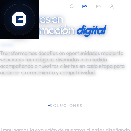
ES
|
EN
Soluciones en
transformación
digital
Transformamos desafíos en oportunidades mediante
soluciones tecnológicas diseñadas a la medida,
acompañando a nuestros clientes en cada etapa para
acelerar su crecimiento y competitividad.
SOLUCIONES
Torres de servicio
Impulsamos la evolución de nuestros clientes diseñando